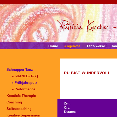
Home
Angebote
Tanz-weise
Tan
Schnupper-Tanz
DU BIST WUNDERVOLL
» I-DANCE-IT-(Y)
» Frühjahrsputz
» Performance
Kreatiefe Therapie
Coaching
Zeit:
Ort:
Selbstcoaching
Kosten:
Kreative Supervision