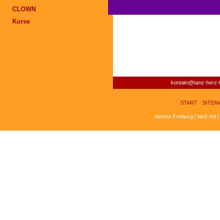
CLOWN
Kurse
kontakt@tanz-herz-k
START
SITEM
tanzen Freiburg | tanz mit 