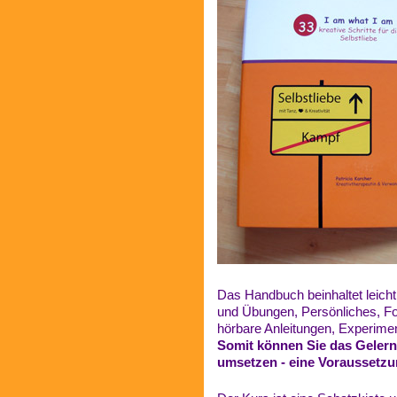
Das Handbuch beinhaltet leich
und Übungen, Persönliches, F
hörbare Anleitungen, Experimen
Somit können Sie das Gelernt
umsetzen - eine Voraussetz