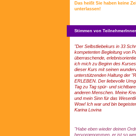
Das heißt Sie haben keine Zei
unterlassen!
Stimmen von TeilnehmerInne
"Der Selbstliebekurs in 33 Sch
kompetenten Begleitung von Pat
überraschende, erlebnisorient
ich mich zu Beginn des Kurses b
dieser Kurs mit seinen wunder
unterstützenden Haltung der "Re
ERLEBEN. Der liebevolle Umga
Tag zu Tag spür- und sichtbarer
anderen Menschen. Meine Kreat
und mein Sinn für das Wesentli
Wow! Ich war und bin begeister
Karina Lovina
"Habe eben wieder deinen Ordne
hervorgenommen, er ist so wert