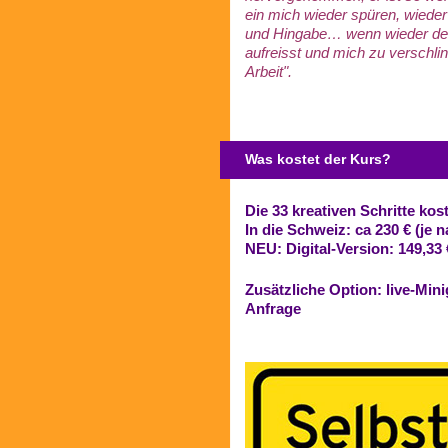
ein mich wieder spüren, wieder
und Hingabe… wenn wieder der
aufreisst und mich zu verschli
Arbeit".
Was kostet der Kurs?
Die 33 kreativen Schritte kos
In die Schweiz: ca 230 € (je 
NEU: Digital-Version: 149,33 
Zusätzliche Option:
live-Min
Anfrage