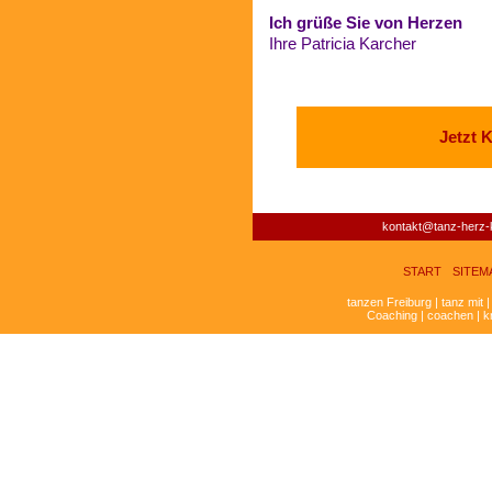
Ich grüße Sie von Herzen
Ihre Patricia Karcher
Jetzt 
kontakt@tanz-herz-k
START
SITEM
tanzen Freiburg | tanz mit 
Coaching | coachen | k