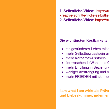
1. Selbstliebe-Video:
https:/
kreative-schritte-fr-die-selbstli
2. Selbstliebe-Video
:
https://
Die wichtigsten Kostbarkeite
ein gesünderes Leben mit a
mehr Selbstbewusstsein un
mehr Körperbewusstsein, Le
überraschende Wahl- und G
mehr Erfüllung in Beziehu
weniger Anstrengung und 
mehr FRIEDEN mit sich, de
I am what I am wirkt als Präv
und Liebeskummer, indem er