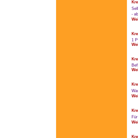
Kre
Sel
- a
Wei
Kre
1 P
Wei
Kre
Bef
Wei
Kre
Was
Wei
Kre
Für
Wei
Kre