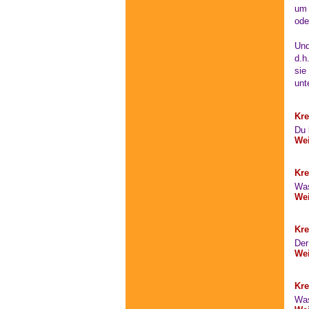
um 
ode
Und
d.h
sie
unt
Kre
Du b
Wei
Kre
Was
Wei
Kre
Der
Wei
Kre
Was