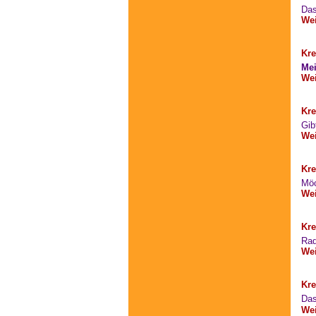
Das
Wei
Kre
Me
Wei
Kre
Gib
Wei
Kre
Möc
Wei
Kre
Rad
Wei
Kre
Das
Wei