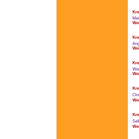
Kre
Mei
Wei
Kre
Ang
Wei
Kre
Was
Wei
Kre
Clo
Wei
Kre
Sel
Wei