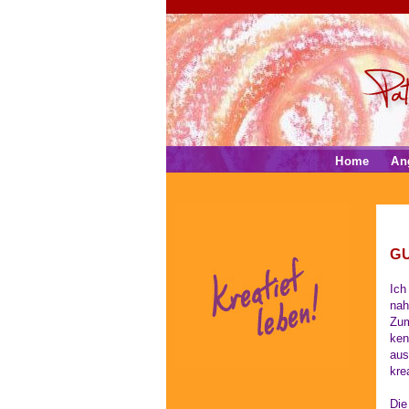
Home
An
GU
Ich
nah
Zum
ken
aus
kre
Die