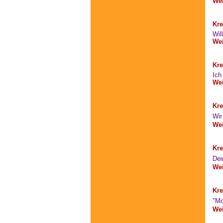
Wei
Kre
Wil
Wei
Kre
Ich
Wei
Kre
Wir
Wei
Kre
Dei
Wei
Kre
"Mo
Wei