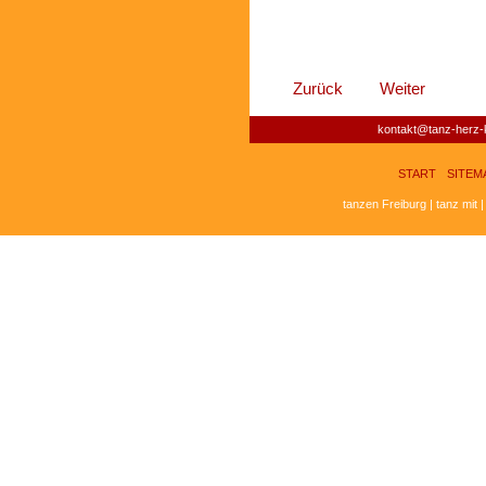
Zurück
Weiter
kontakt@tanz-herz-k
START
SITEM
tanzen Freiburg | tanz mit 