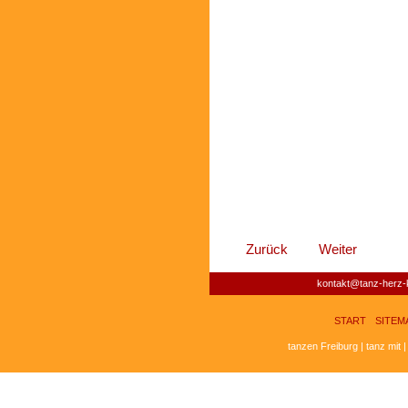
Zurück
Weiter
kontakt@tanz-herz-k
START
SITEM
tanzen Freiburg | tanz mit 