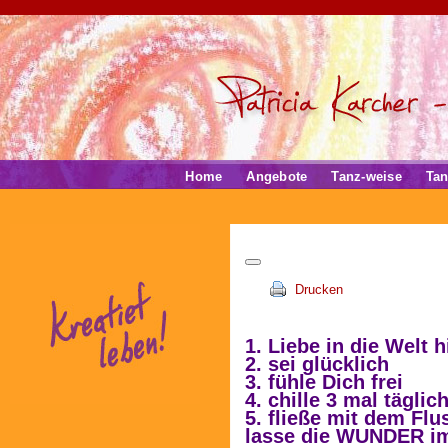
Home
Angebote
Tanz-weise
Tan
Drucken
1.
Liebe
in die Welt h
2. sei
glücklich
3. fühle Dich
frei
4.
chille
3 mal täglic
5. fließe mit dem Fl
lasse die
WUNDER im 