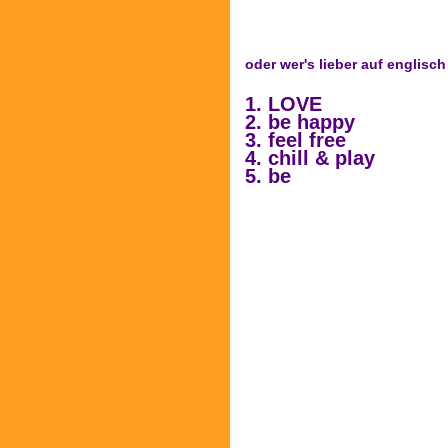
oder wer's lieber auf englisch
1. LOVE
2. be happy
3. feel free
4. chill & play
5. be